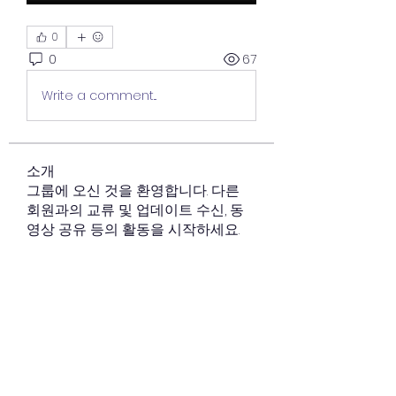
0
0
67
Write a comment...
소개
그룹에 오신 것을 환영합니다. 다른
회원과의 교류 및 업데이트 수신, 동
영상 공유 등의 활동을 시작하세요.
명
김 규리
팔로우
김 규리
cnuwise
팔로우
cnuwise
한 다연
팔로우
한 다연