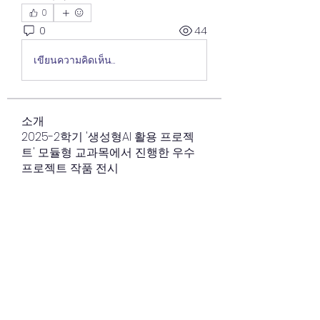
0
0
44
เขียนความคิดเห็น…
소개
2025-2학기 '생성형AI 활용 프로젝
트' 모듈형 교과목에서 진행한 우수
프로젝트 작품 전시
명
태 수환
팔로우
태 수환
cnuwise
팔로우
cnuwise
김 관우
팔로우
김 관우
이 경환
팔로우
이 경환