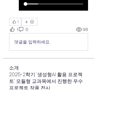
1
1
0
98
댓글을 입력하세요.
소개
2025-2학기 '생성형AI 활용 프로젝
트' 모듈형 교과목에서 진행한 우수
프로젝트 작품 전시
명
태 수환
팔로우
태 수환
cnuwise
팔로우
cnuwise