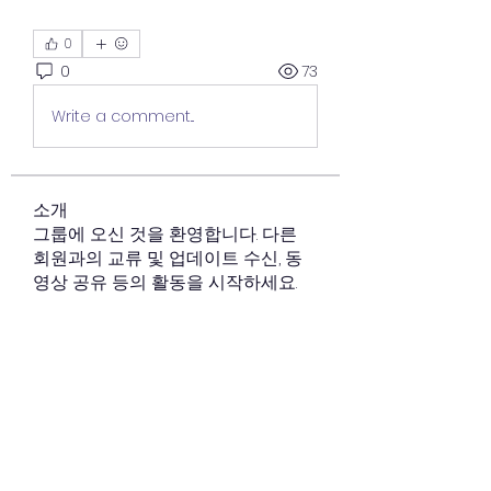
0
0
73
Write a comment...
소개
그룹에 오신 것을 환영합니다. 다른
회원과의 교류 및 업데이트 수신, 동
영상 공유 등의 활동을 시작하세요.
명
김 규리
팔로우
김 규리
cnuwise
팔로우
cnuwise
한 다연
팔로우
한 다연