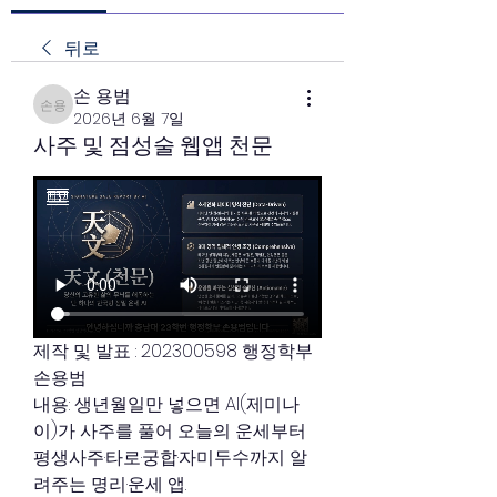
뒤로
손 용범
손 용범
2026년 6월 7일
사주 및 점성술 웹앱 천문
제작 및 발표 : 202300598 행정학부 
손용범
내용: 생년월일만 넣으면 AI(제미나
이)가 사주를 풀어 오늘의 운세부터 
평생사주·타로·궁합·자미두수까지 알
려주는 명리·운세 앱.