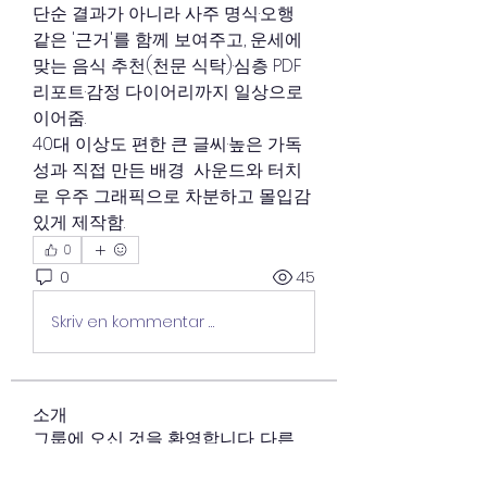
단순 결과가 아니라 사주 명식·오행 
같은 '근거'를 함께 보여주고, 운세에 
맞는 음식 추천(천문 식탁)·심층 PDF 
리포트·감정 다이어리까지 일상으로 
이어줌.
40대 이상도 편한 큰 글씨·높은 가독
성과 직접 만든 배경  사운드와 터치
로 우주 그래픽으로 차분하고 몰입감 
있게 제작함. 
0
0
45
Skriv en kommentar …
소개
그룹에 오신 것을 환영합니다. 다른
회원과의 교류 및 업데이트 수신, 동
영상 공유 등의 활동을 시작하세요.