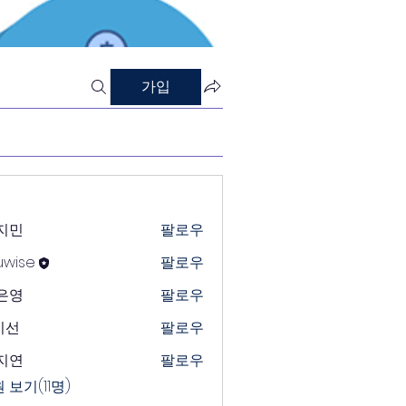
가입
지민
팔로우
uwise
팔로우
e
은영
팔로우
미선
팔로우
지연
팔로우
 보기(11명)