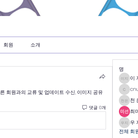
회원
소개
명
이 
이 지민
cn
른 회원과의 교류 및 업데이트 수신, 이미지 공유 
cnuwis
천 
천 은영
댓글 0개
최
우 
우 지연
전체 회원