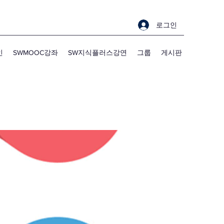
로그인
인
SWMOOC강좌
SW지식플러스강연
그룹
게시판